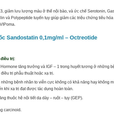
, giảm lưu lượng máu ở thể nội bào, và ức chế Serotonin, Gast
ilin và Polypeptide tuyến tụy giúp giảm các triệu chứng tiêu hóa
c VIPoma.
ốc Sandostatin
0,1mg/ml – Octreotide
điều trị:
ộ Hormone tăng trưởng và IGF – 1 trong huyết tương ở những b
iều trị phẫu thuật hoặc xạ trị.
ho những bệnh nhân to viễn cực không có khả năng hay không 
n khi xạ trị đạt được tác dụng hoàn toàn.
g thuộc hệ nội tiết dạ dày – ruột – tụy (GEP).
g carcinoid.