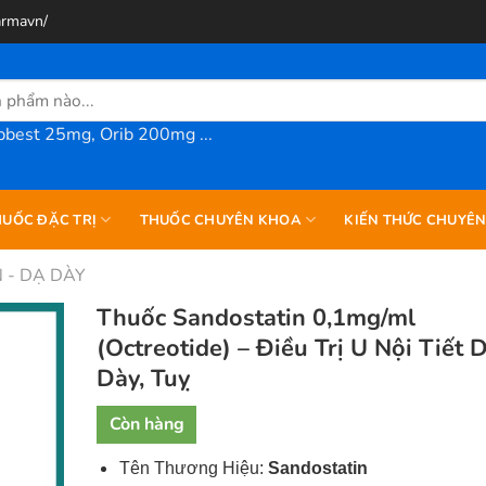
armavn/
best 25mg, Orib 200mg ...
UỐC ĐẶC TRỊ
THUỐC CHUYÊN KHOA
KIẾN THỨC CHUYÊ
 - DẠ DÀY
Thuốc Sandostatin 0,1mg/ml
(Octreotide) – Điều Trị U Nội Tiết 
Dày, Tuỵ
Còn hàng
Tên Thương Hiệu:
Sandostatin