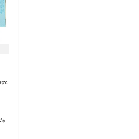
được
hảy