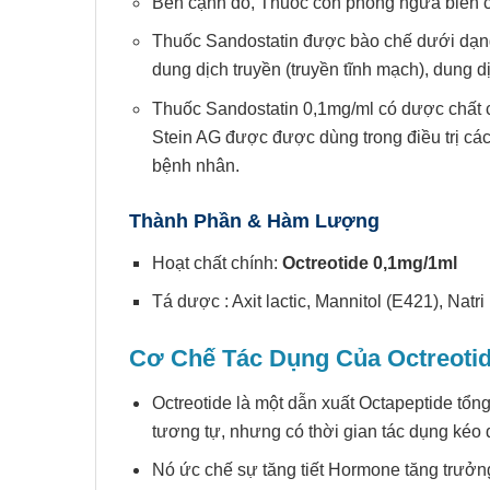
Bên cạnh đó, Thuốc còn phòng ngừa biến ch
Thuốc Sandostatin được bào chế dưới dạng
dung dịch truyền (truyền tĩnh mạch), dung 
Thuốc Sandostatin 0,1mg/ml có dược chất c
Stein AG được được dùng trong điều trị các
bệnh nhân.
Thành Phần & Hàm Lượng
Hoạt chất chính:
Octreotide 0,1mg/1ml
Tá dược : Axit lactic, Mannitol (E421), Nat
Cơ Chế Tác Dụng Của
Octreoti
Octreotide là một dẫn xuất Octapeptide tổn
tương tự, nhưng có thời gian tác dụng kéo 
Nó ức chế sự tăng tiết Hormone tăng trưởn