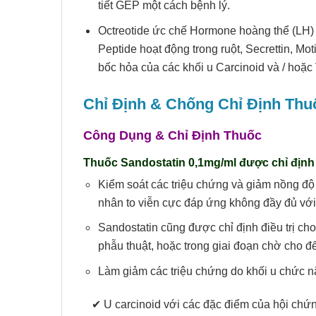
tiết GEP một cách bệnh lý.
Octreotide ức chế Hormone hoàng thể (LH) 3
Peptide hoạt động trong ruột, Secrettin, Mot
bốc hỏa của các khối u Carcinoid và / hoặ
Chỉ Định & Chống Chỉ Định Thu
Công Dụng & Chỉ Định Thuốc
Thuốc Sandostatin
0,1mg/ml
được chỉ định 
Kiểm soát các triệu chứng và giảm nồng đ
nhân to viễn cực đáp ứng không đầy đủ với đ
Sandostatin cũng được chỉ định điều trị c
phẫu thuật, hoặc trong giai đoạn chờ cho đế
Làm giảm các triệu chứng do khối u chức năn
✔ U carcinoid với các đặc điểm của hội chứn