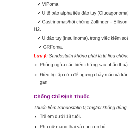
✔ VIPoma.
✔ U tế bào alpha tiểu đảo tụy (Glucagonoma)
✔ Gastrinomas/hội chứng Zollinger – Ellison 
H2.
✔ U đảo tụy (insulinoma), trong việc kiểm soát 
✔ GRFoma.
Lưu ý:
Sandostatin không phải là trị liệu chố
Phòng ngừa các biến chứng sau phẫu thuật
Điều trị cấp cứu để ngưng chảy máu và trán
gan.
Chống Chỉ Định Thuốc
Thuốc tiêm Sandostatin 0,1mg/ml không dùng 
Trẻ em dưới 18 tuổi.
Phụ nữ mang thai và cho con bú.