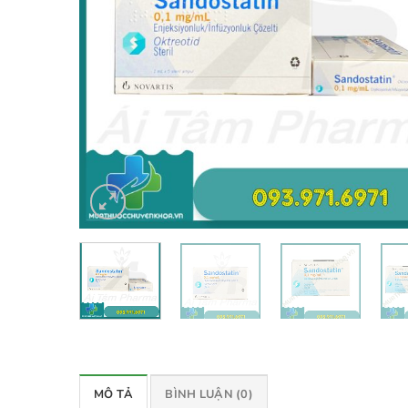
MÔ TẢ
BÌNH LUẬN (0)