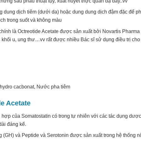
ứng sau phẫu thuật tụy, xuất huyết thực quản dạ dày..vv
 dung dịch tiêm (dưới da) hoặc dung dung dịch đậm đặc để p
dịch trong suốt và không màu
hính là Octreotide Acetate được sản xuất bởi Novartis Pharma
 khối u, ung thư…vv rất được nhiều Bác sĩ sử dụng điều trị cho
ri hydro cacbonat, Nước pha tiêm
de Acetate
g hợp của Somatostatin có trong tự nhiên với các tác dụng dược
dài đáng kể.
g (GH) và Peptide và Serotonin được sản xuất trong hệ thống n