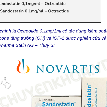
ndostatin 0,1mg/ml – Octreotide
Sandostatin 0,1mg/ml – Octreotide
chính là Octreotide 0,1mg/1ml có tác dụng kiểm soá
mone tăng trưởng (GH) và IGF-1 được nghiên cứu và
Pharma Stein AG – Thụy Sĩ.