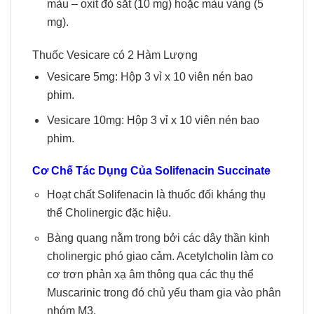
màu – oxit đỏ sắt (10 mg) hoặc màu vàng (5
mg).
Thuốc Vesicare có 2 Hàm Lượng
Vesicare 5mg: Hộp 3 vỉ x 10 viên nén bao
phim.
Vesicare 10mg: Hộp 3 vỉ x 10 viên nén bao
phim.
Cơ Chế Tác Dụng Của
Solifenacin Succinate
Hoạt chất Solifenacin là thuốc đối kháng thụ
thể Cholinergic đặc hiệu.
Bàng quang nằm trong bởi các dây thần kinh
cholinergic phó giao cảm. Acetylcholin làm co
cơ trơn phản xạ âm thông qua các thụ thể
Muscarinic trong đó chủ yếu tham gia vào phân
nhóm M3.