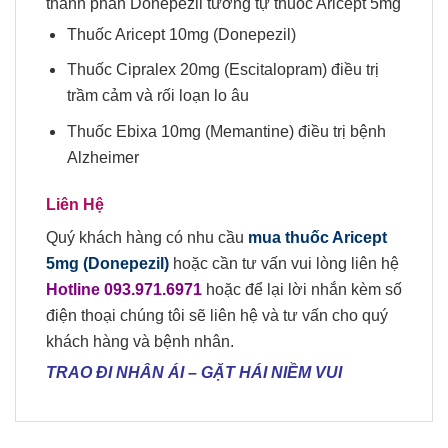
thành phần Donepezil tương tự thuốc Aricept 5mg
Thuốc Aricept 10mg
(Donepezil)
Thuốc Cipralex 20mg (Escitalopram) điều trị
trầm cảm và rối loạn lo âu
Thuốc Ebixa 10mg
(Memantine) điều trị bệnh
Alzheimer
Liên Hệ
Quý khách hàng có nhu cầu
mua
thuốc
Aricept
5mg
(Donepezil)
hoặc cần tư vấn vui lòng liên hệ
Hotline 09
3
.
971.6971
hoặc để lại lời nhắn kèm số
điện thoại chúng tôi sẽ liên hệ và tư vấn cho quý
khách hàng và bệnh nhân.
TRAO ĐI NHÂN ÁI
–
GẶT HÁI NIỀM VUI