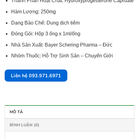
Thành Phần Hoạt Chất: Hydroxyprogesterone Caproate
Hàm Lượng: 250mg
Dạng Bào Chế: Dung dịch tiêm
Đóng Gói: Hộp 3 ống x 1ml/ống
Nhà Sản Xuất: Bayer Schering Pharma – Đức
Nhóm Thuốc: Hỗ Trợ Sinh Sản – Chuyển Giới
Liên hệ 093.971.6971
MÔ TẢ
BÌNH LUẬN (0)