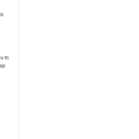
bị
 trị
nạp