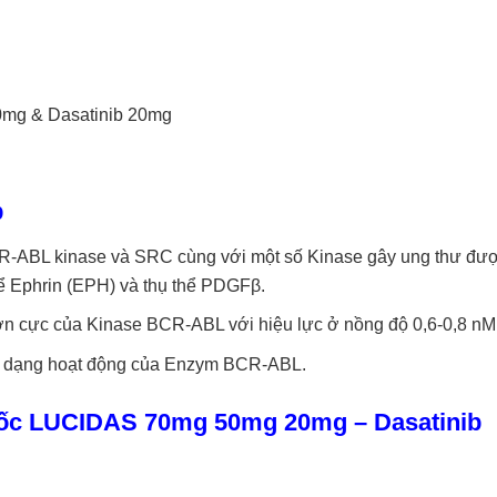
0mg & Dasatinib 20mg
b
CR-ABL kinase và SRC cùng với một số Kinase gây ung thư đư
hể Ephrin (EPH) và thụ thể PDGFβ.
ơn cực của Kinase BCR-ABL với hiệu lực ở nồng độ 0,6-0,8 nM
và dạng hoạt động của Enzym BCR-ABL.
huốc LUCIDAS 70mg 50mg 20mg
– Dasatinib