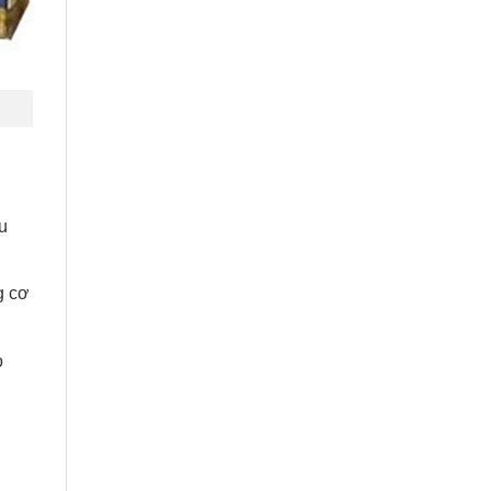
u
g cơ
o