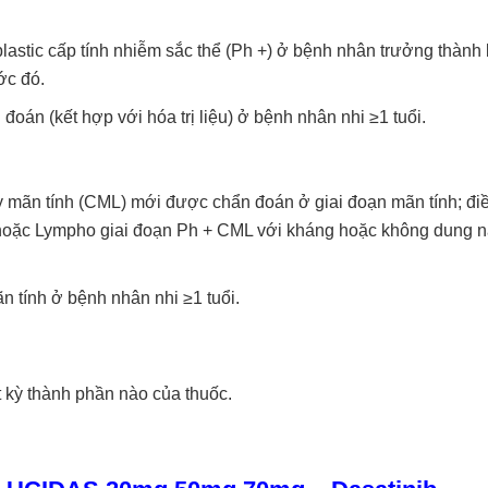
astic cấp tính nhiễm sắc thể (Ph +) ở bệnh nhân trưởng thành 
ớc đó.
oán (kết hợp với hóa trị liệu) ở bệnh nhân nhi ≥1 tuổi.
y mãn tính (CML) mới được chẩn đoán ở giai đoạn mãn tính; điều
d hoặc Lympho giai đoạn Ph + CML với kháng hoặc không dung 
n tính ở bệnh nhân nhi ≥1 tuổi.
kỳ thành phần nào của thuốc.