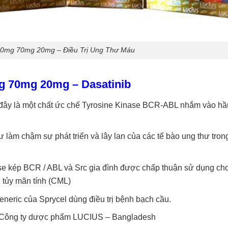
0mg 70mg 20mg – Điều Trị Ung Thư Máu
g 70mg 20mg
– Dasatinib
đây là một chất ức chế Tyrosine Kinase BCR-ABL nhắm vào hầ
hư làm chậm sự phát triển và lây lan của các tế bào ung thư tron
ase kép BCR / ABL và Src gia đình được chấp thuận sử dụng ch
tủy mãn tính (CML)
neric của Sprycel dùng điều trị bệnh bạch cầu.
Công ty dược phẩm LUCIUS – Bangladesh