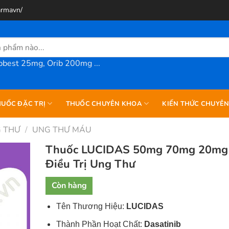
armavn/
best 25mg, Orib 200mg ...
UỐC ĐẶC TRỊ
THUỐC CHUYÊN KHOA
KIẾN THỨC CHUYÊ
 THƯ
/
UNG THƯ MÁU
Thuốc LUCIDAS 50mg 70mg 20mg
Điều Trị Ung Thư
Còn hàng
Tên Thương Hiệu:
LUCIDAS
Thành Phần Hoạt Chất:
Dasatinib