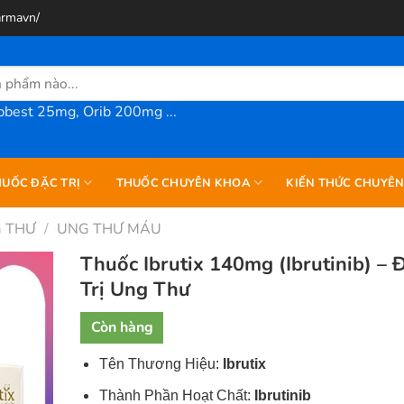
armavn/
best 25mg, Orib 200mg ...
UỐC ĐẶC TRỊ
THUỐC CHUYÊN KHOA
KIẾN THỨC CHUYÊ
 THƯ
/
UNG THƯ MÁU
Thuốc Ibrutix 140mg (Ibrutinib) – 
Trị Ung Thư
Còn hàng
Tên Thương Hiệu:
Ibrutix
Thành Phần Hoạt Chất:
Ibrutinib