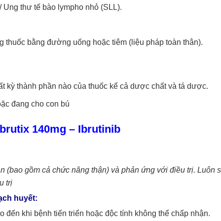
/ Ung thư tế bào lympho nhỏ (SLL).
 thuốc bằng đường uống hoặc tiêm (liệu pháp toàn thân).
 kỳ thành phần nào của thuốc kể cả dược chất và tá dược.
oặc đang cho con bú
brutix 140mg
– Ibrutinib
ạn (bao gồm cả chức năng thận) và phản ứng với điều trị.
Luôn 
 trị
ạch huyết:
ho đến khi bệnh tiến triển hoặc độc tính không thể chấp nhận.