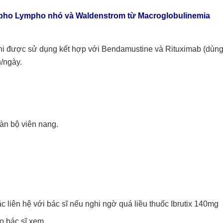
mpho Lympho nhỏ và Waldenstrom từ Macroglobulinemia
khi được sử dụng kết hợp với Bendamustine và Rituximab (dùn
n/ngày.
àn bộ viên nang.
c liên hệ với bác sĩ nếu nghi ngờ quá liều thuốc Ibrutix 140mg
o bác sĩ xem.