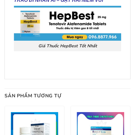
TRAO ĐI NHÂN ÁI – GẶT HÁI NIỀM VUI
Giá Thuốc HepBest Tốt Nhất
SẢN PHẨM TƯƠNG TỰ