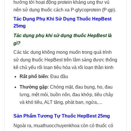
hưởng tới hoạt động protein kháng ung thư vú
nên sử dụng thuốc cách xa P-glycoprotein (P-gp).
Tác
D
ụng
P
hụ
K
hi
S
ử
D
ụng
Thuốc HepBest
25mg
Tác dụng phụ khi sử dụng thuốc HepBest là
gì?
Các tác dụng không mong muốn trong quá trình
sử dụng thuốc HepBest trên lâm sàng được thống
kê chủ yếu rối loạn tiêu hóa và rối loạn thần kinh
Rất phổ biến
: Đau đầu
Thường gặp
: Chóng mặt, đau bụng, ho, đau
lưng, mệt mỏi, buồn nôn, đau khớp, tiêu chảy
và khó tiêu, ALT tăng, phát ban, ngứa,…
Sản Phẩm Tương Tự Thuốc HepBest 25mg
Ngoài ra, muathuocchuyenkhoa còn có thuốc có