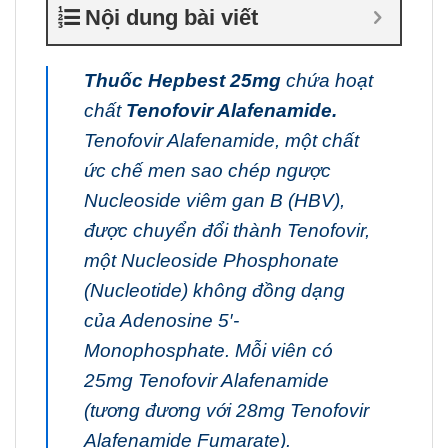
Nội dung bài viết
Thuốc Hepbest 25mg
chứa hoạt
chất
Tenofovir Alafenamide.
Tenofovir Alafenamide, một chất
ức chế men sao chép ngược
Nucleoside viêm gan B (HBV),
được chuyển đổi thành Tenofovir,
một Nucleoside Phosphonate
(Nucleotide) không đồng dạng
của Adenosine 5′-
Monophosphate. Mỗi viên có
25mg Tenofovir Alafenamide
(tương đương với 28mg Tenofovir
Alafenamide Fumarate).