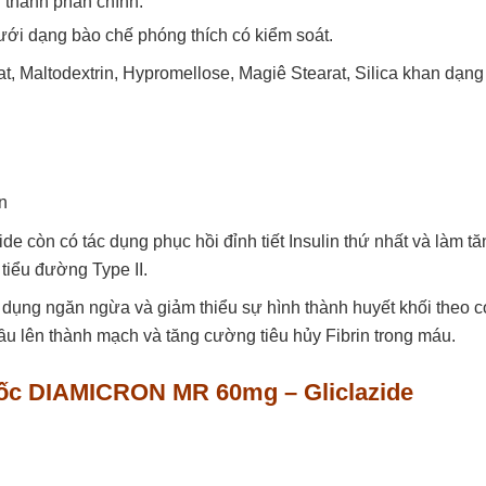
hành phần chính:
ưới dạng bào chế phóng thích có kiểm soát.
 Maltodextrin, Hypromellose, Magiê Stearat, Silica khan dạng
in
ide còn có tác dụng phục hồi đỉnh tiết Insulin thứ nhất và làm tă
 tiểu đường Type II.
c dụng ngăn ngừa và giảm thiểu sự hình thành huyết khối theo 
cầu lên thành mạch và tăng cường tiêu hủy Fibrin trong máu.
uốc DIAMICRON MR 60mg – Gliclazide