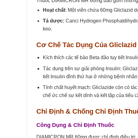
Thuốc DIAMICRON MR 60mg bao gồm những t
Hoạt chất
: Một viên chứa 60mg Gliclazid d
Tá dược:
Canci Hydrogen Phosphatdihydrat,
keo.
Cơ Chế Tác Dụng Của
Gliclazid
Kích thích các tế bào Beta đảo tụy tiết Insul
Tác dụng trên sự giải phóng Insulin: Gliclaz
tiết Insulin đỉnh thứ hai ở những bệnh nhân
Tính chất huyết mạch: Gliclazide còn có tá
chế ức chế sự kết dính và kết tập của tiểu 
Chỉ Định & Chống Chỉ Định Th
Công Dụng & Chỉ Định Thuốc
DIAMICRON MR 60mg được chỉ định điều trị: