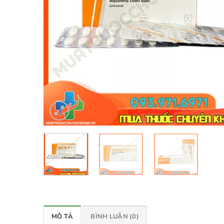
MÔ TẢ
BÌNH LUẬN (0)