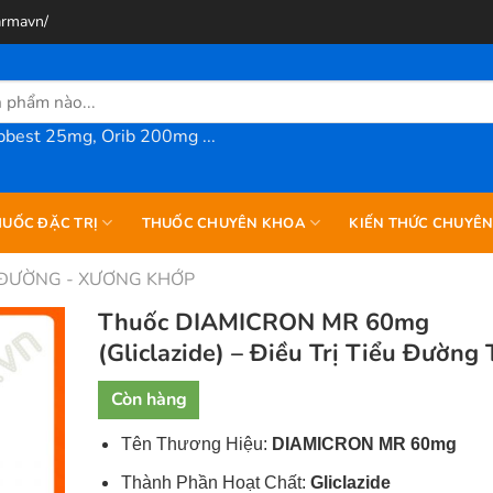
armavn/
best 25mg, Orib 200mg ...
UỐC ĐẶC TRỊ
THUỐC CHUYÊN KHOA
KIẾN THỨC CHUYÊ
 ĐƯỜNG - XƯƠNG KHỚP
Thuốc DIAMICRON MR 60mg
(Gliclazide) – Điều Trị Tiểu Đường 
Còn hàng
Tên Thương Hiệu:
DIAMICRON MR 60mg
Thành Phần Hoạt Chất:
Gliclazide