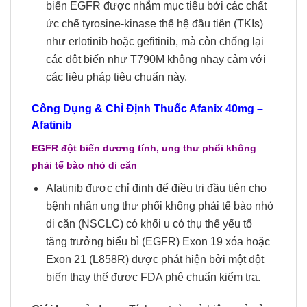
biến EGFR được nhắm mục tiêu bởi các chất
ức chế tyrosine-kinase thế hệ đầu tiên (TKIs)
như erlotinib hoặc gefitinib, mà còn chống lại
các đột biến như T790M không nhạy cảm với
các liệu pháp tiêu chuẩn này.
Công Dụng & Chỉ Định Thuốc Afanix 40mg –
Afatinib
EGFR đột biến dương tính, ung thư phổi không
phải tế bào nhỏ di căn
Afatinib được chỉ định để điều trị đầu tiên cho
bệnh nhân ung thư phổi không phải tế bào nhỏ
di căn (NSCLC) có khối u có thụ thể yếu tố
tăng trưởng biểu bì (EGFR) Exon 19 xóa hoặc
Exon 21 (L858R) được phát hiện bởi một đột
biến thay thế được FDA phê chuẩn kiểm tra.