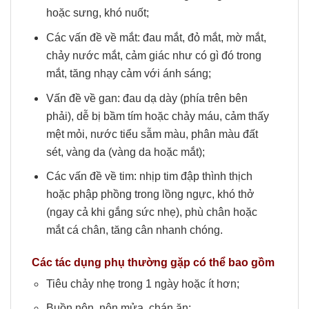
hoặc sưng, khó nuốt;
Các vấn đề về mắt: đau mắt, đỏ mắt, mờ mắt,
chảy nước mắt, cảm giác như có gì đó trong
mắt, tăng nhạy cảm với ánh sáng;
Vấn đề về gan: đau dạ dày (phía trên bên
phải), dễ bị bầm tím hoặc chảy máu, cảm thấy
mệt mỏi, nước tiểu sẫm màu, phân màu đất
sét, vàng da (vàng da hoặc mắt);
Các vấn đề về tim: nhịp tim đập thình thịch
hoặc phập phồng trong lồng ngực, khó thở
(ngay cả khi gắng sức nhẹ), phù chân hoặc
mắt cá chân, tăng cân nhanh chóng.
Các tác dụng phụ thường gặp có thể bao gồm
Tiêu chảy nhẹ trong 1 ngày hoặc ít hơn;
Buồn nôn, nôn mửa, chán ăn;