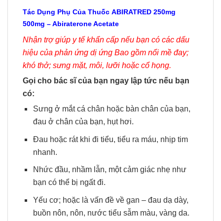
Tác Dụng Phụ Của Thuốc
ABIRATRED
250mg
500mg
– Abiraterone Acetate
Nhận trợ giúp y tế khẩn cấp nếu bạn có các dấu
hiệu của phản ứng dị ứng Bao gồm nổi mề đay;
khó thở; sưng mặt, môi, lưỡi hoặc cổ họng.
Gọi cho bác sĩ của bạn ngay lập tức nếu bạn
có:
Sưng ở mắt cá chân hoặc bàn chân của bạn,
đau ở chân của bạn, hụt hơi.
Đau hoặc rát khi đi tiểu, tiểu ra máu, nhịp tim
nhanh.
Nhức đầu, nhầm lẫn, một cảm giác nhẹ như
bạn có thể bị ngất đi.
Yếu cơ; hoặc là vấn đề về gan – đau dạ dày,
buồn nôn, nôn, nước tiểu sẫm màu, vàng da.